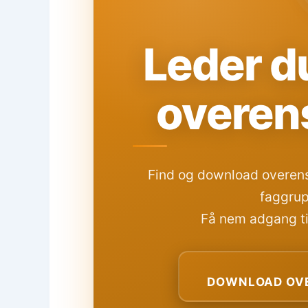
Leder du
overen
Find og download overens
faggrup
Få nem adgang til
DOWNLOAD OVE