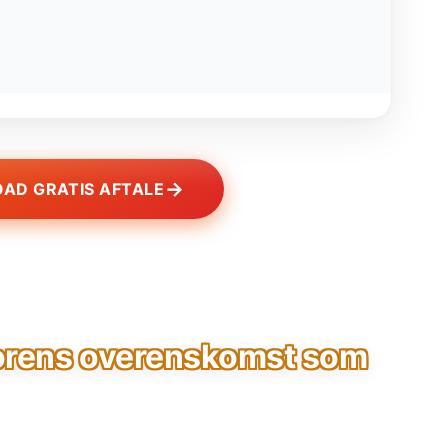
→
AD GRATIS AFTALE
orens overenskomst som