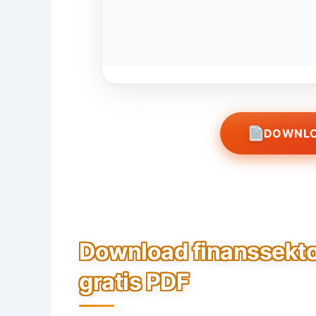
DOWNLO
Download finanssekt
gratis PDF