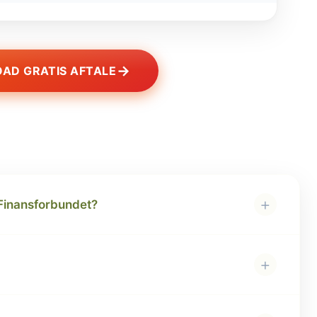
→
AD GRATIS AFTALE
+
 Finansforbundet?
+