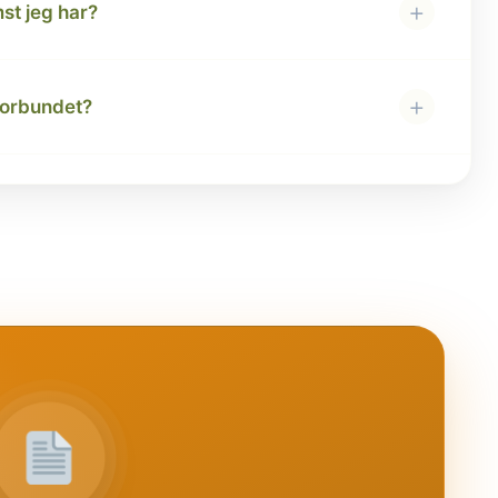
+
st jeg har?
+
forbundet?