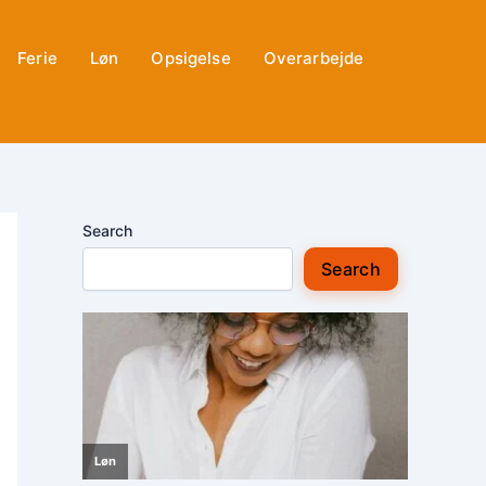
Ferie
Løn
Opsigelse
Overarbejde
Search
Search