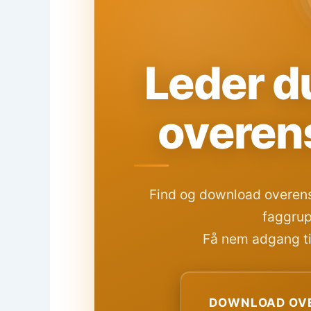
Leder du
overen
Find og download overens
faggrup
Få nem adgang til
DOWNLOAD OVE