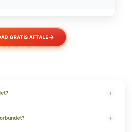
→
AD GRATIS AFTALE
+
det?
+
forbundet?