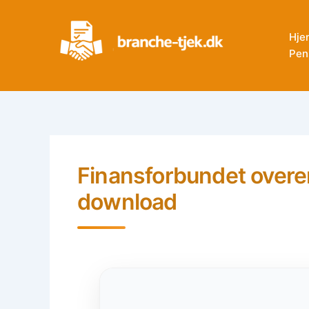
Skip
to
Hje
content
Pen
Finansforbundet overe
download