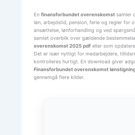
En
finansforbundet overenskomst
samler de
løn, arbejdstid, pension, ferie og regler f
ansættelse, lønforhandling og ved spørgsmål
samlet overblik over gældende bestemmelser
overenskomst 2025 pdf
eller som opdateret
Det er især nyttigt for medarbejdere, tillid
kontrolleres hurtigt. En download giver adga
Finansforbundet overenskomst lønstignin
gennemgå flere kilder.