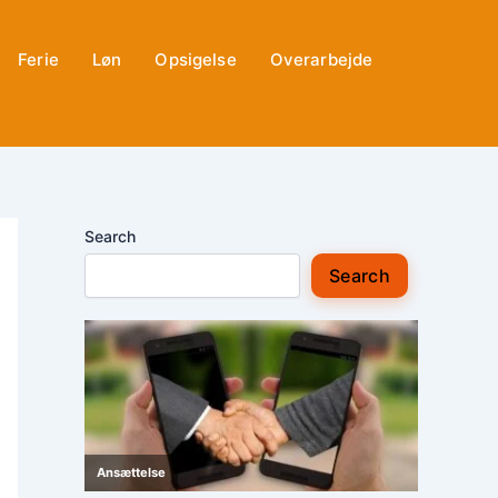
Ferie
Løn
Opsigelse
Overarbejde
Search
Search