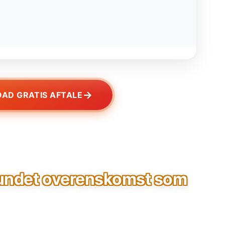
→
AD GRATIS AFTALE
undet overenskomst som