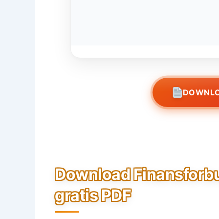
DOWNLO
Download Finansforb
gratis PDF