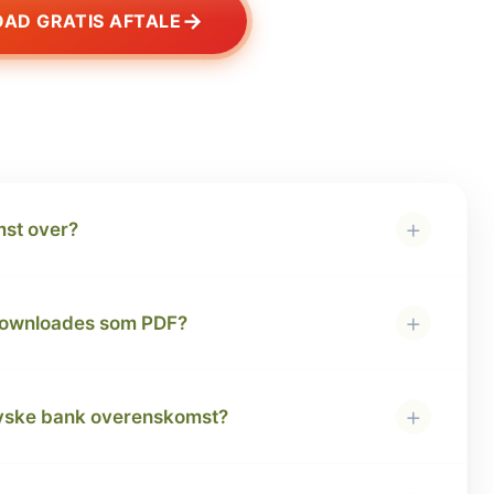
→
AD GRATIS AFTALE
+
st over?
+
downloades som PDF?
+
 jyske bank overenskomst?