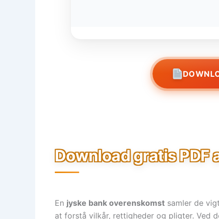
DOWNLO
Download gratis PDF 
En
jyske bank overenskomst
samler de vigt
at forstå vilkår, rettigheder og pligter. Ved