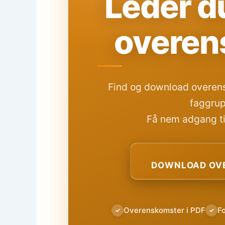
Leder du
overen
Find og download overens
faggrup
Få nem adgang til
DOWNLOAD OVE
Overenskomster i PDF
F
✓
✓