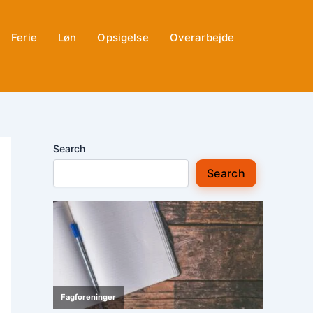
Ferie
Løn
Opsigelse
Overarbejde
Search
Search