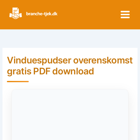
Skip
to
content
Vinduespudser overenskomst
gratis PDF download