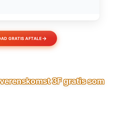
→
AD GRATIS AFTALE
erenskomst 3F gratis som