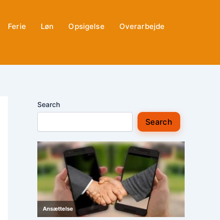
Ferie
Løn
Opsigelse
Overarbejde
Search
Search