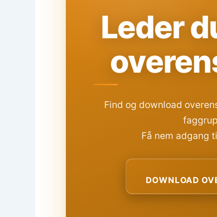
Leder du
overen
Find og download overens
faggrup
Få nem adgang til
DOWNLOAD OVE