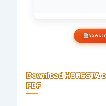
DOWNLO
Download HORESTA ov
PDF