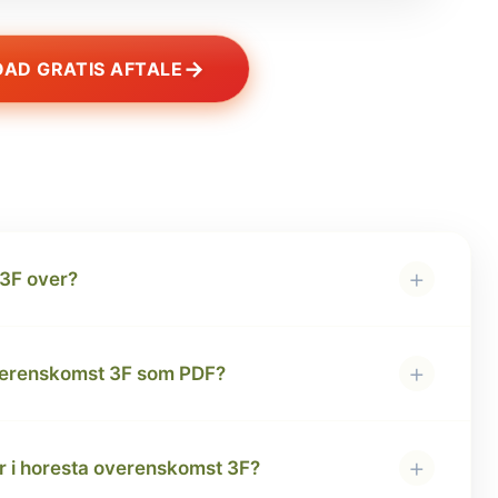
→
AD GRATIS AFTALE
+
3F over?
+
verenskomst 3F som PDF?
+
år i horesta overenskomst 3F?