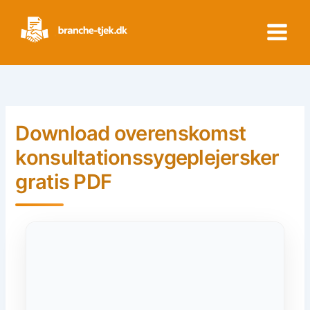
Skip
to
content
Download overenskomst
konsultationssygeplejersker
gratis PDF