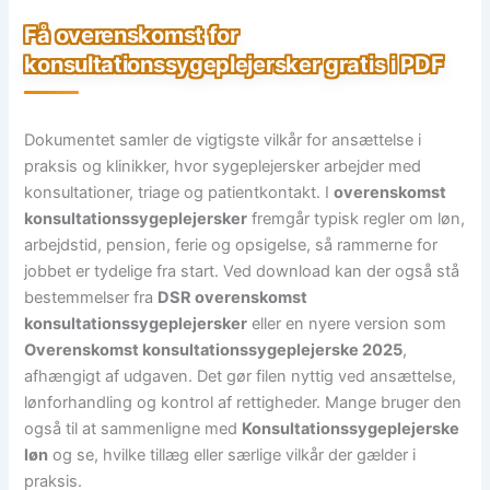
Få overenskomst for
konsultationssygeplejersker gratis i PDF
Dokumentet samler de vigtigste vilkår for ansættelse i
praksis og klinikker, hvor sygeplejersker arbejder med
konsultationer, triage og patientkontakt. I
overenskomst
konsultationssygeplejersker
fremgår typisk regler om løn,
arbejdstid, pension, ferie og opsigelse, så rammerne for
jobbet er tydelige fra start. Ved download kan der også stå
bestemmelser fra
DSR overenskomst
konsultationssygeplejersker
eller en nyere version som
Overenskomst konsultationssygeplejerske 2025
,
afhængigt af udgaven. Det gør filen nyttig ved ansættelse,
lønforhandling og kontrol af rettigheder. Mange bruger den
også til at sammenligne med
Konsultationssygeplejerske
løn
og se, hvilke tillæg eller særlige vilkår der gælder i
praksis.