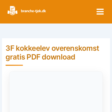
Skip
to
content
3F kokkeelev overenskomst
gratis PDF download