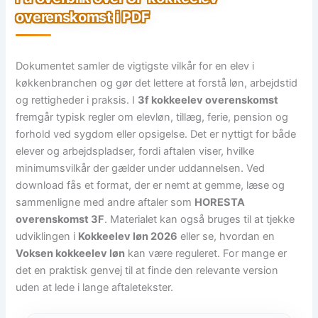
overenskomst i PDF
Dokumentet samler de vigtigste vilkår for en elev i
køkkenbranchen og gør det lettere at forstå løn, arbejdstid
og rettigheder i praksis. I
3f kokkeelev overenskomst
fremgår typisk regler om elevløn, tillæg, ferie, pension og
forhold ved sygdom eller opsigelse. Det er nyttigt for både
elever og arbejdspladser, fordi aftalen viser, hvilke
minimumsvilkår der gælder under uddannelsen. Ved
download fås et format, der er nemt at gemme, læse og
sammenligne med andre aftaler som
HORESTA
overenskomst 3F
. Materialet kan også bruges til at tjekke
udviklingen i
Kokkeelev løn 2026
eller se, hvordan en
Voksen kokkeelev løn
kan være reguleret. For mange er
det en praktisk genvej til at finde den relevante version
uden at lede i lange aftaletekster.