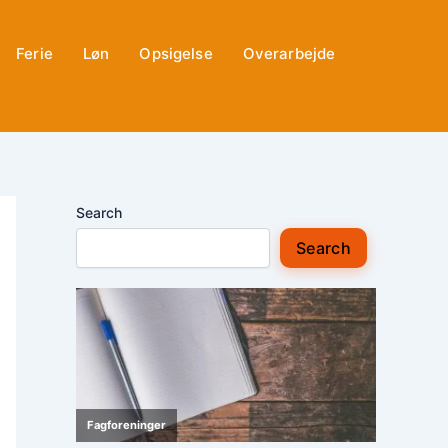
Ferie
Løn
Opsigelse
Overarbejde
Search
Search