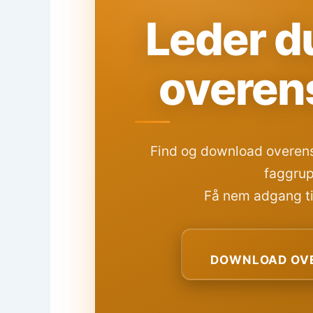
Leder du
overen
Find og download overens
faggrup
Få nem adgang til
DOWNLOAD OVE