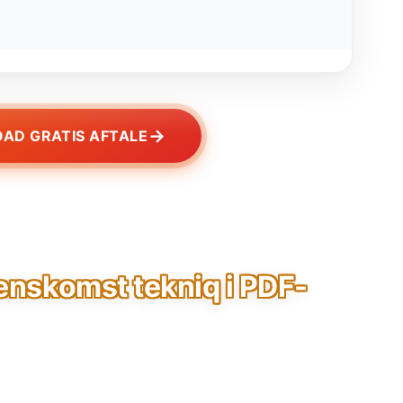
→
AD GRATIS AFTALE
renskomst tekniq i PDF-