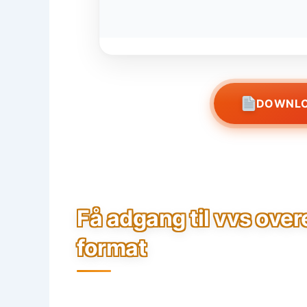
DOWNLO
Få adgang til vvs ove
format