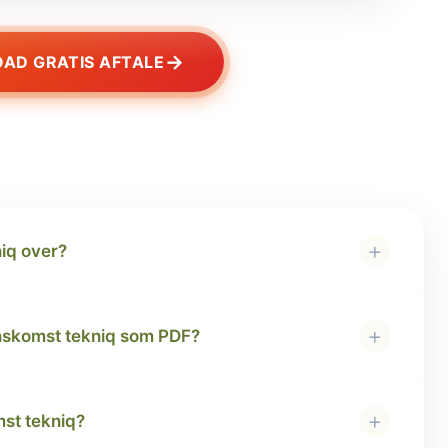
→
AD GRATIS AFTALE
+
iq over?
+
skomst tekniq som PDF?
+
mst tekniq?