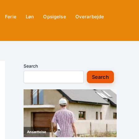
Ferie
Løn
Opsigelse
Overarbejde
Search
Search