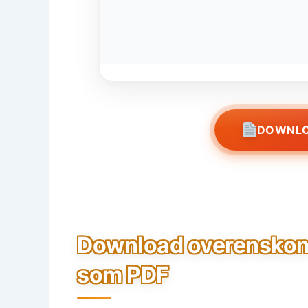
DOWNLO
Download overenskomst
som PDF