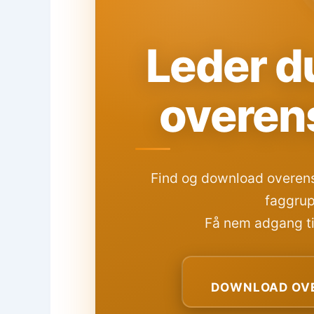
Leder du
overen
Find og download overens
faggrup
Få nem adgang til
DOWNLOAD OVE