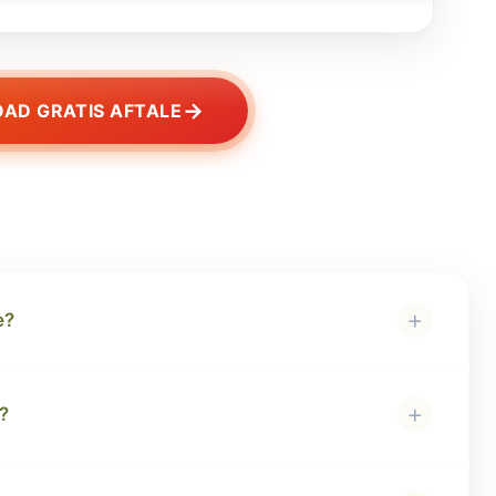
→
AD GRATIS AFTALE
+
e?
+
?