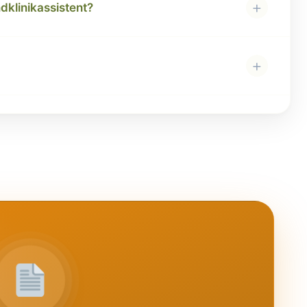
+
ndklinikassistent?
+