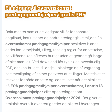
Få adgang til overenskomst
pædagogmedhjælper i gratis PDF
Dokumentet samler de vigtigste vilkår for ansatte i
dagtilbud, institutioner og andre pædagogiske miljøer. En
overenskomst pædagogmedhjælper
beskriver blandt
andet løn, arbejdstid, tillæg, ferie og regler for ansættelse,
så vilkårene kan aflæses hurtigt uden at gennemgå lange
aftaler manuelt. Ved download fås typisk en overskuelig
PDF, der kan bruges til løntjek, planlægning af vagter og
sammenligning af satser på tværs af stillinger. Materialet er
relevant for både ansatte og ledere, især når der skal ses
på
FOA pædagogmedhjælper overenskomst
,
Løntrin 13
pædagogmedhjælper
eller opdateringer som
Overenskomst pædagogmedhjælper 2026
. Det giver et
praktisk overblik over rettigheder og pligter i hverdagen.