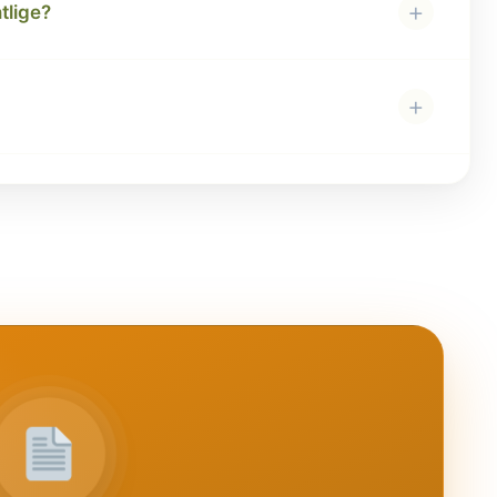
+
ntlige?
+