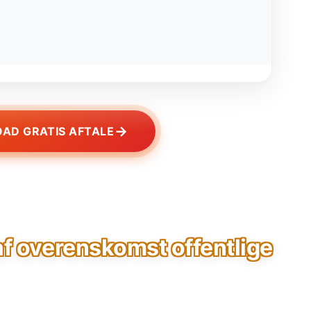
→
AD GRATIS AFTALE
f overenskomst offentlige