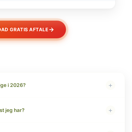
→
AD GRATIS AFTALE
+
ige i 2026?
+
t jeg har?