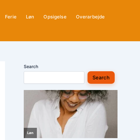
Ferie
Løn
Opsigelse
Overarbejde
Search
Search