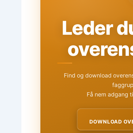
Leder du
overen
Find og download overens
faggrup
Få nem adgang til
DOWNLOAD OVE