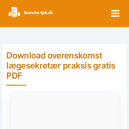
Skip
to
content
Download overenskomst
lægesekretær praksis gratis
PDF