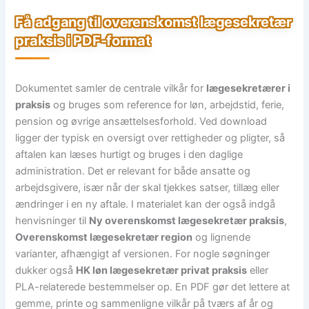
Få adgang til overenskomst lægesekretær
praksis i PDF-format
Dokumentet samler de centrale vilkår for
lægesekretærer i
praksis
og bruges som reference for løn, arbejdstid, ferie,
pension og øvrige ansættelsesforhold. Ved download
ligger der typisk en oversigt over rettigheder og pligter, så
aftalen kan læses hurtigt og bruges i den daglige
administration. Det er relevant for både ansatte og
arbejdsgivere, især når der skal tjekkes satser, tillæg eller
ændringer i en ny aftale. I materialet kan der også indgå
henvisninger til
Ny overenskomst lægesekretær praksis
,
Overenskomst lægesekretær region
og lignende
varianter, afhængigt af versionen. For nogle søgninger
dukker også
HK løn lægesekretær privat praksis
eller
PLA-relaterede bestemmelser op. En PDF gør det lettere at
gemme, printe og sammenligne vilkår på tværs af år og