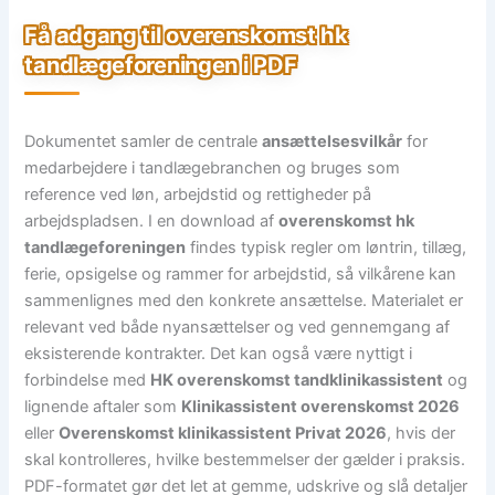
Få adgang til overenskomst hk
tandlægeforeningen i PDF
Dokumentet samler de centrale
ansættelsesvilkår
for
medarbejdere i tandlægebranchen og bruges som
reference ved løn, arbejdstid og rettigheder på
arbejdspladsen. I en download af
overenskomst hk
tandlægeforeningen
findes typisk regler om løntrin, tillæg,
ferie, opsigelse og rammer for arbejdstid, så vilkårene kan
sammenlignes med den konkrete ansættelse. Materialet er
relevant ved både nyansættelser og ved gennemgang af
eksisterende kontrakter. Det kan også være nyttigt i
forbindelse med
HK overenskomst tandklinikassistent
og
lignende aftaler som
Klinikassistent overenskomst 2026
eller
Overenskomst klinikassistent Privat 2026
, hvis der
skal kontrolleres, hvilke bestemmelser der gælder i praksis.
PDF-formatet gør det let at gemme, udskrive og slå detaljer