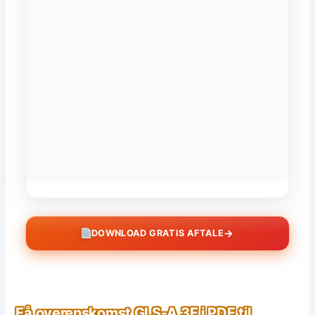
→
DOWNLOAD GRATIS AFTALE
Få overenskomst GLS-A 3F i PDF til