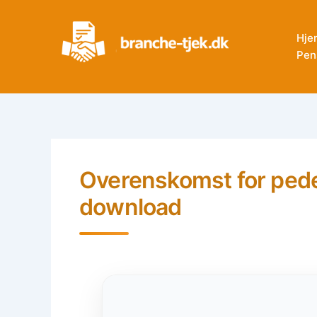
Skip
to
Hje
content
Pen
Overenskomst for pedel
download