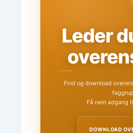
Leder du
overen
Find og download overens
faggrup
Få nem adgang til
DOWNLOAD OVE