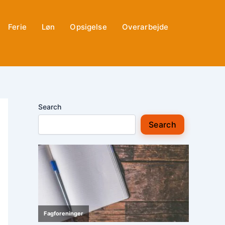
Ferie
Løn
Opsigelse
Overarbejde
Search
Search