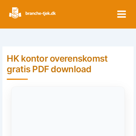
Skip
to
content
HK kontor overenskomst
gratis PDF download