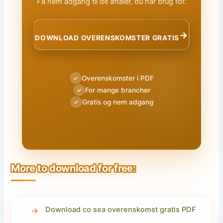
Få nem adgang til de aftaler, du har brug for.
→
DOWNLOAD OVERENSKOMSTER GRATIS
Overenskomster i PDF
✓
For mange brancher
✓
Gratis og nem adgang
✓
More to download for free:
Download co sea overenskomst gratis PDF