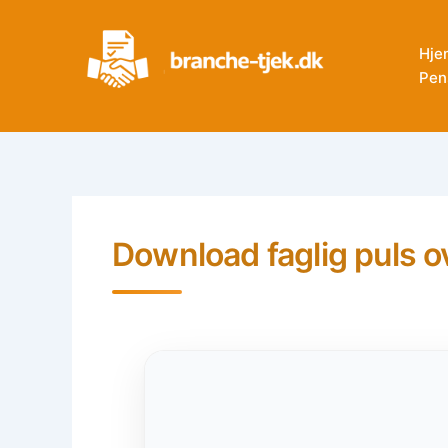
Skip
to
Hje
content
Pen
Download faglig puls 