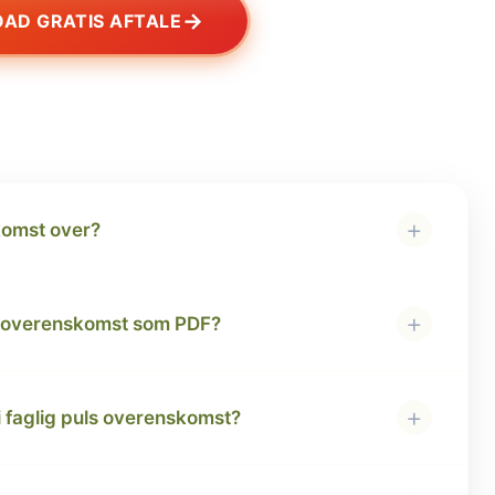
→
AD GRATIS AFTALE
+
komst over?
+
s overenskomst som PDF?
+
 i faglig puls overenskomst?