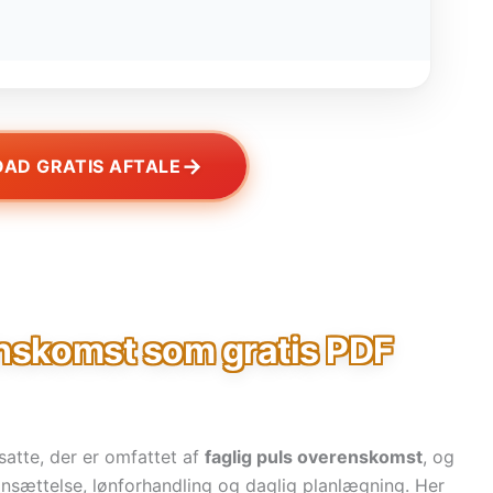
→
AD GRATIS AFTALE
enskomst som gratis PDF
satte, der er omfattet af
faglig puls overenskomst
, og
nsættelse, lønforhandling og daglig planlægning. Her