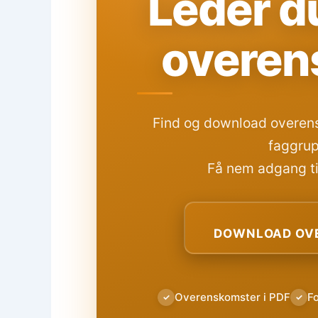
Leder du
overen
Find og download overens
faggrup
Få nem adgang til
DOWNLOAD OVE
Overenskomster i PDF
F
✓
✓