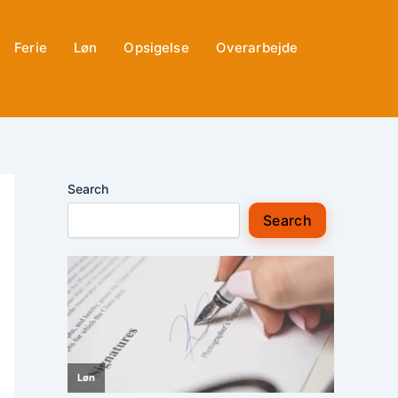
Ferie
Løn
Opsigelse
Overarbejde
Search
Search