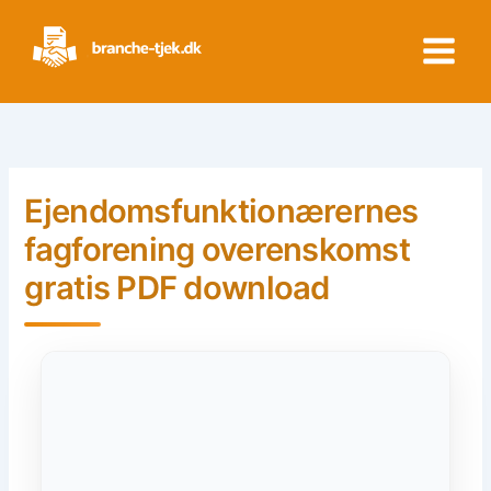
Skip
to
content
Ejendomsfunktionærernes
fagforening overenskomst
gratis PDF download