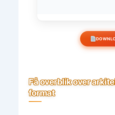
DOWNLO
Få overblik over arkit
format