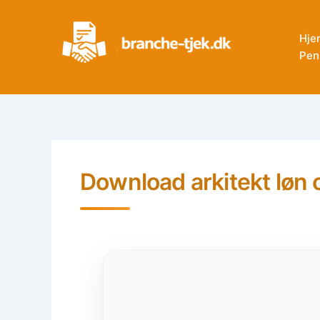
Skip
to
Hje
content
Pen
Download arkitekt løn