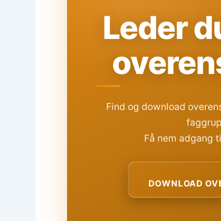
Leder du
overen
Find og download overens
faggrup
Få nem adgang til
DOWNLOAD OVE