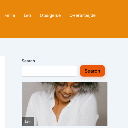
Ferie
Løn
Opsigelse
Overarbejde
Search
Search