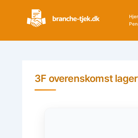
Skip
to
Hje
content
Pen
3F overenskomst lager