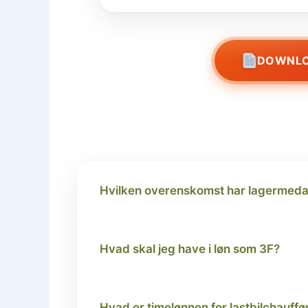
DOWNLO
Hvilken overenskomst har lagermeda
Hvad skal jeg have i løn som 3F?
Hvad er timelønnen for lastbilchauffø