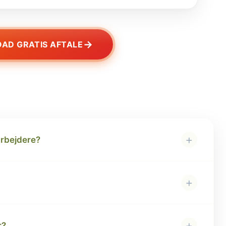
→
AD GRATIS AFTALE
+
rbejdere?
+
+
r?