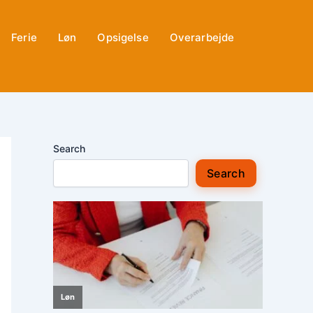
Ferie
Løn
Opsigelse
Overarbejde
Search
Search