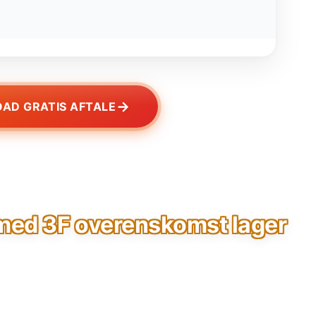
→
AD GRATIS AFTALE
med 3F overenskomst lager