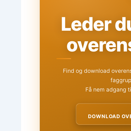
Leder du
overen
Find og download overens
faggrup
Få nem adgang til
DOWNLOAD OVE